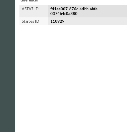
Referencer
ASTA7 ID
f41ee007-676c-44bb-abfe-
0374b4c0a380
Starbas ID
110929