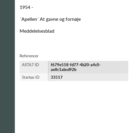
1954 -
´Apellen´ At gavne og fornøje
Meddelelsesblad
Referencer
ASTA7 ID
f679e518-fd77-4b20-a4c0-
ae8c1abcd92b
Starbas ID
33517