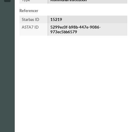
Referencer
Starbas ID
15219
ASTA7 ID
5299ec0f-b98b-447e-9086-
973ec5bb6579