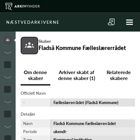
NÆSTVEDARKIVERNE
Skaber
Fladså Kommune Fælleslærerrådet
Om denne
Arkiver skabt af
Relaterede
skaber
denne skaber (1)
skabere
Officielt Navn
-
Fælleslærerrådet (Fladså Kommune)
Detaljer
Navn
Fladså Kommune Fælleslærerrådet
Periode
ukendt-​
Type
Kommunal institution