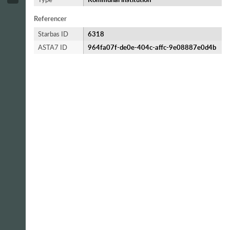
Referencer
Starbas ID
6318
ASTA7 ID
964fa07f-de0e-404c-affc-9e08887e0d4b