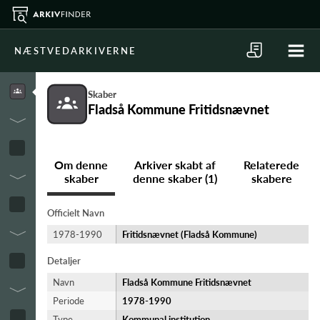
NÆSTVEDARKIVERNE
Skaber
Fladså Kommune Fritidsnævnet
Om denne
Arkiver skabt af
Relaterede
skaber
denne skaber (1)
skabere
Officielt Navn
1978-1990
Fritidsnævnet (Fladså Kommune)
Detaljer
Navn
Fladså Kommune Fritidsnævnet
Periode
1978-​1990
Type
Kommunal institution