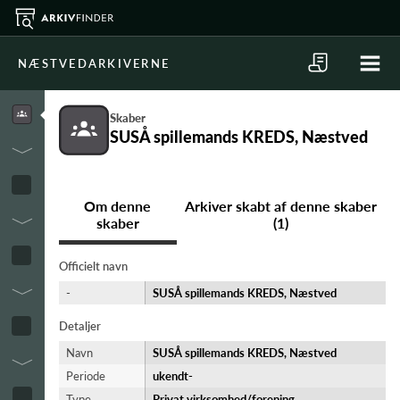
NÆSTVEDARKIVERNE
Skaber
SUSÅ spillemands KREDS, Næstved
Om denne
Arkiver skabt af denne skaber
skaber
(1)
Officielt navn
-
SUSÅ spillemands KREDS, Næstved
Detaljer
Navn
SUSÅ spillemands KREDS, Næstved
Periode
ukendt-​
Type
Privat virksomhed/forening