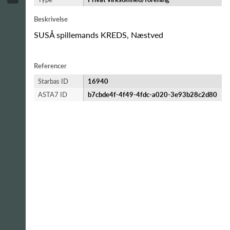
Beskrivelse
SUSÅ spillemands KREDS, Næstved
Referencer
Starbas ID
16940
ASTA7 ID
b7cbde4f-4f49-4fdc-a020-3e93b28c2d80