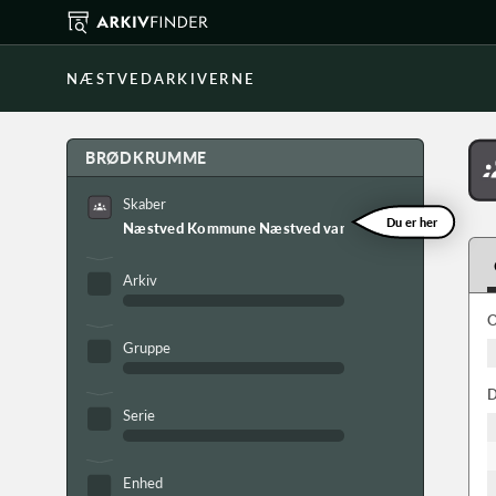
NÆSTVEDARKIVERNE
BRØDKRUMME
Skaber
Du er her
Næstved Kommune Næstved vandrehjem
Arkiv
O
Gruppe
D
Serie
Enhed