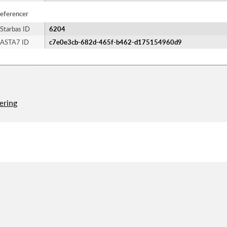
eferencer
Starbas ID
6204
ASTA7 ID
c7e0e3cb-682d-465f-b462-d175154960d9
æring