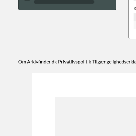
R
Om Arkivfinder.dk
Privatlivspolitik
Tilgængelighedserkl