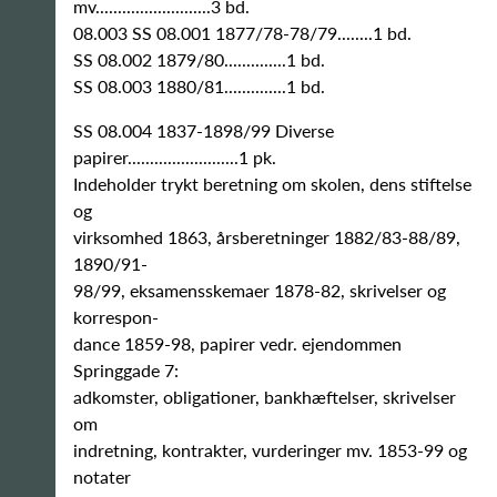
mv..........................3 bd.
08.003 SS 08.001 1877/78-78/79........1 bd.
SS 08.002 1879/80..............1 bd.
SS 08.003 1880/81..............1 bd.
SS 08.004 1837-1898/99 Diverse
papirer.........................1 pk.
Indeholder trykt beretning om skolen, dens stiftelse
og
virksomhed 1863, årsberetninger 1882/83-88/89,
1890/91-
98/99, eksamensskemaer 1878-82, skrivelser og
korrespon-
dance 1859-98, papirer vedr. ejendommen
Springgade 7:
adkomster, obligationer, bankhæftelser, skrivelser
om
indretning, kontrakter, vurderinger mv. 1853-99 og
notater