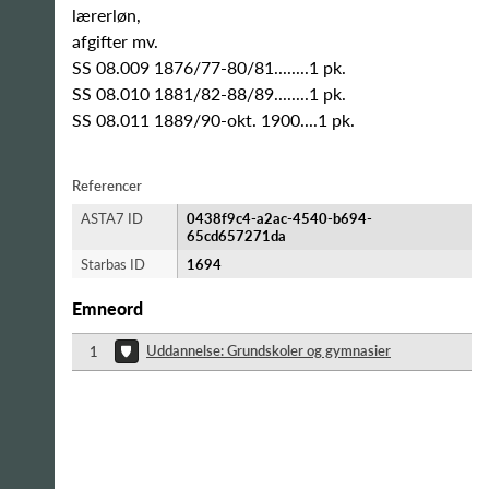
lærerløn,
afgifter mv.
SS 08.009 1876/77-80/81........1 pk.
SS 08.010 1881/82-88/89........1 pk.
SS 08.011 1889/90-okt. 1900....1 pk.
Referencer
ASTA7 ID
0438f9c4-a2ac-4540-b694-
65cd657271da
Starbas ID
1694
Emneord
Uddannelse: Grundskoler og gymnasier
1