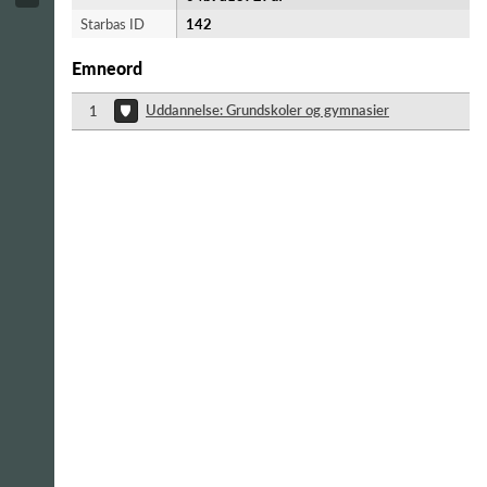
Starbas ID
142
Emneord
Uddannelse: Grundskoler og gymnasier
1