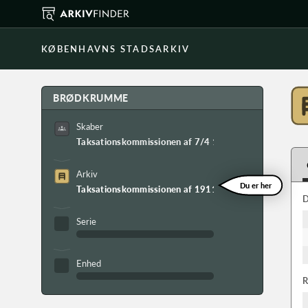
KØBENHAVNS STADSARKIV
BRØDKRUMME
Skaber
Taksationskommissionen af 7/4 1911
Arkiv
Du er her
Taksationskommissionen af 1911 arkiv
D
Serie
Enhed
R