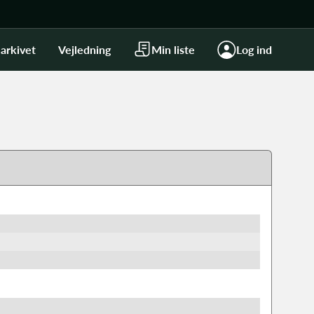
arkivet
Vejledning
Min liste
Log ind