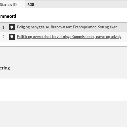
Starbas ID
638
Emneord
Bolig og bebyggelse. Brandvæsen: Ekspropriation. Syn og skøn
1
Politik og overordnet forvaltning: Kommissioner, nævn og udvalg
2
æring