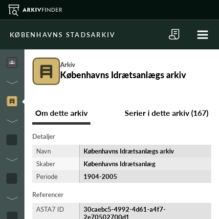
KØBENHAVNS STADSARKIV
Arkiv
Københavns Idrætsanlægs arkiv
Om dette arkiv
Serier i dette arkiv (167)
Detaljer
Navn
Københavns Idrætsanlægs arkiv
Skaber
Københavns Idrætsanlæg
Periode
1904-​2005
Referencer
ASTA7 ID
30caebc5-4992-4d61-a4f7-
2e70502700d1