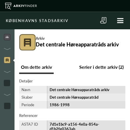
KØBENHAVNS STADSARKIV
Arkiv
Det centrale Høreapparatråds arkiv
Om dette arkiv
Serier i dette arkiv (2)
Detaljer
Navn
Det centrale Høreapparatråds arkiv
Skaber
Det centrale Høreapparatråd
Periode
1986-​1998
Referencer
ASTA7 ID
7d1e1bc9-a156-4e0a-854a-
d1b2fe0363ab