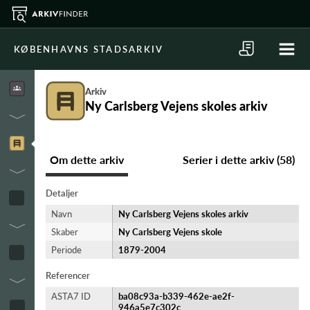
KØBENHAVNS STADSARKIV
Arkiv
Ny Carlsberg Vejens skoles arkiv
Om dette arkiv
Serier i dette arkiv (58)
Detaljer
Navn
Ny Carlsberg Vejens skoles arkiv
Skaber
Ny Carlsberg Vejens skole
Periode
1879-​2004
Referencer
ASTA7 ID
ba08c93a-b339-462e-ae2f-
946a5e7c302c