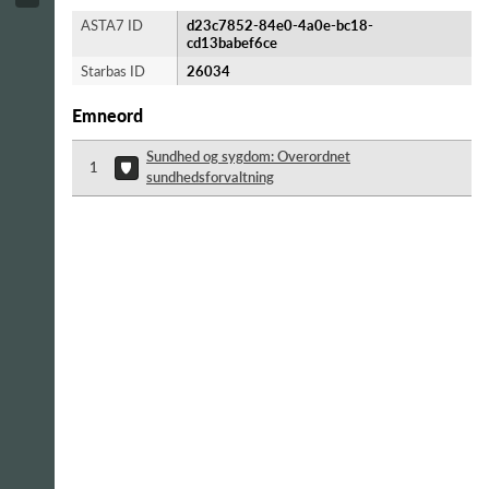
ASTA7 ID
d23c7852-84e0-4a0e-bc18-
cd13babef6ce
Starbas ID
26034
Emneord
Sundhed og sygdom: Overordnet
1
sundhedsforvaltning