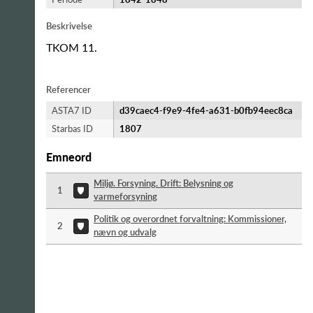
Beskrivelse
TKOM 11.
Referencer
ASTA7 ID
d39caec4-f9e9-4fe4-a631-b0fb94eec8ca
Starbas ID
1807
Emneord
Miljø. Forsyning. Drift: Belysning og
1
varmeforsyning
Politik og overordnet forvaltning: Kommissioner,
2
nævn og udvalg