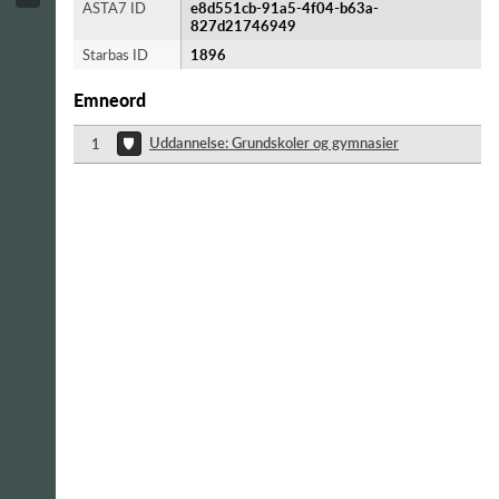
ASTA7 ID
e8d551cb-91a5-4f04-b63a-
827d21746949
Starbas ID
1896
Emneord
Uddannelse: Grundskoler og gymnasier
1