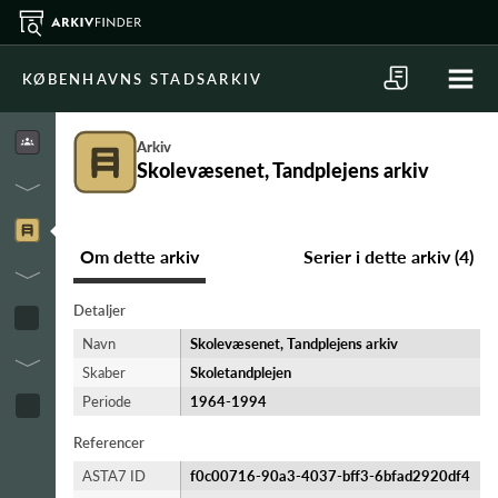
KØBENHAVNS STADSARKIV
Arkiv
Skolevæsenet, Tandplejens arkiv
Om dette arkiv
Serier i dette arkiv (4)
Detaljer
Navn
Skolevæsenet, Tandplejens arkiv
Skaber
Skoletandplejen
Periode
1964-​1994
Referencer
ASTA7 ID
f0c00716-90a3-4037-bff3-6bfad2920df4