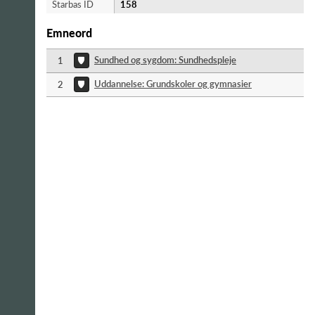
Starbas ID
158
Emneord
Sundhed og sygdom: Sundhedspleje
1
Uddannelse: Grundskoler og gymnasier
2