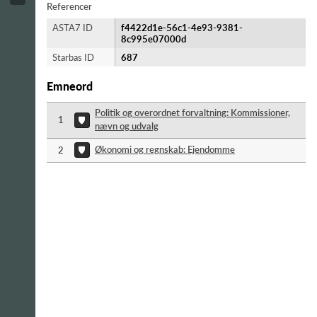
Referencer
ASTA7 ID
f4422d1e-56c1-4e93-9381-
8c995e07000d
Starbas ID
687
Emneord
Politik og overordnet forvaltning: Kommissioner,
1
nævn og udvalg
Økonomi og regnskab: Ejendomme
2