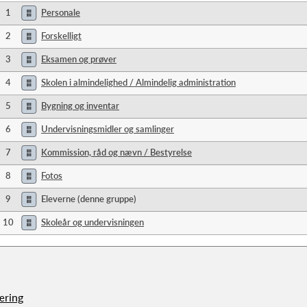
1
Personale
2
Forskelligt
3
Eksamen og prøver
4
Skolen i almindelighed / Almindelig administration
5
Bygning og inventar
6
Undervisningsmidler og samlinger
7
Kommission, råd og nævn / Bestyrelse
8
Fotos
9
Eleverne (denne gruppe)
10
Skoleår og undervisningen
æring