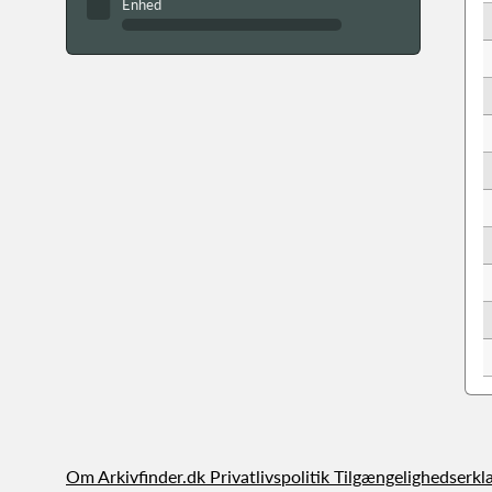
Enhed
Om Arkivfinder.dk
Privatlivspolitik
Tilgængelighedserkl