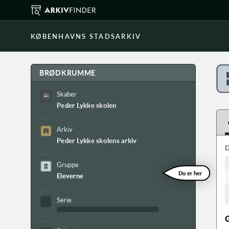
KØBENHAVNS STADSARKIV
BRØDKRUMME
Skaber
Peder Lykke skolen
Arkiv
Peder Lykke skolens arkiv
D
Gruppe
Du er her
Eleverne
Serie
G