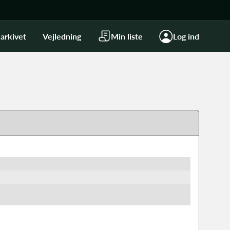
arkivet
Vejledning
Min liste
Log ind