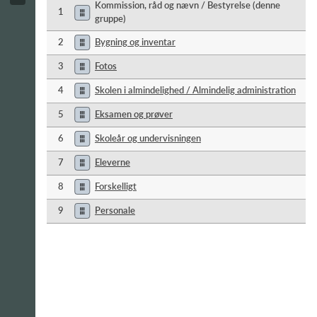
Kommission, råd og nævn / Bestyrelse (denne
1
gruppe)
2
Bygning og inventar
3
Fotos
4
Skolen i almindelighed / Almindelig administration
5
Eksamen og prøver
6
Skoleår og undervisningen
7
Eleverne
8
Forskelligt
9
Personale