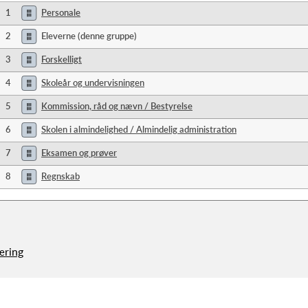
1
Personale
2
Eleverne (denne gruppe)
3
Forskelligt
4
Skoleår og undervisningen
5
Kommission, råd og nævn / Bestyrelse
6
Skolen i almindelighed / Almindelig administration
7
Eksamen og prøver
8
Regnskab
æring