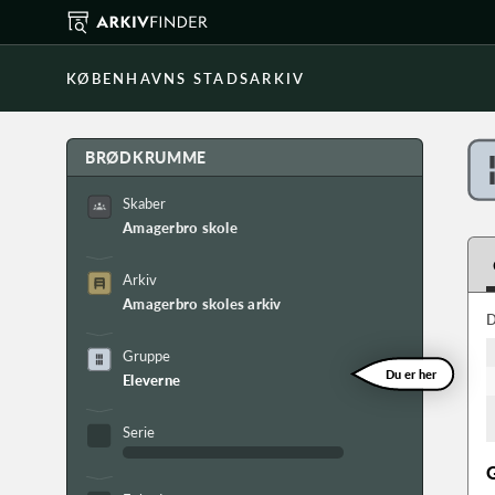
KØBENHAVNS STADSARKIV
BRØDKRUMME
Skaber
Amagerbro skole
Arkiv
Amagerbro skoles arkiv
D
Gruppe
Du er her
Eleverne
Serie
G