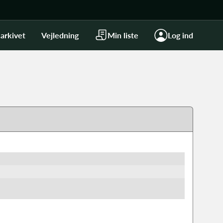
arkivet
Vejledning
Min liste
Log ind