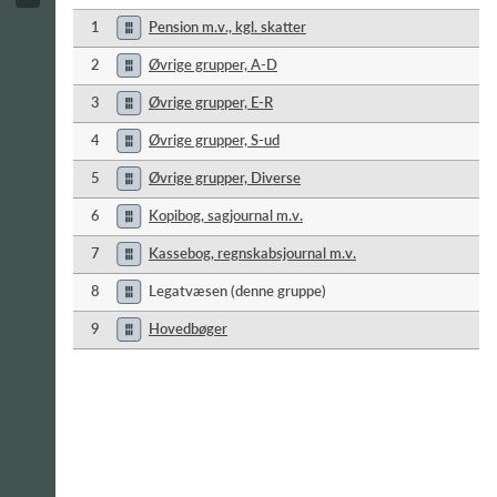
1
Pension m.v., kgl. skatter
2
Øvrige grupper, A-D
3
Øvrige grupper, E-R
4
Øvrige grupper, S-ud
5
Øvrige grupper, Diverse
6
Kopibog, sagjournal m.v.
7
Kassebog, regnskabsjournal m.v.
8
Legatvæsen (denne gruppe)
9
Hovedbøger