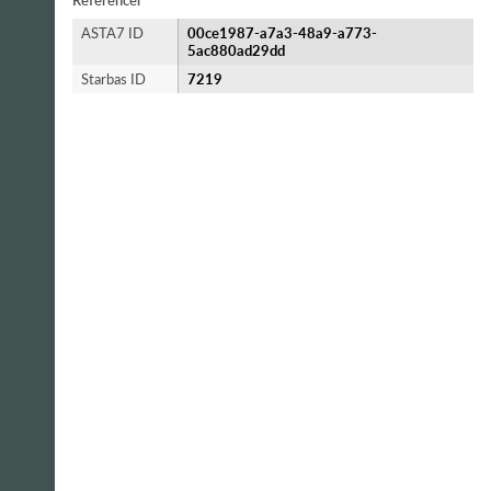
Referencer
ASTA7 ID
00ce1987-a7a3-48a9-a773-
5ac880ad29dd
Starbas ID
7219