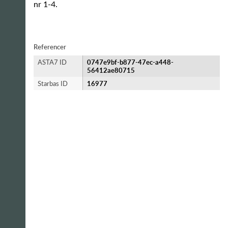
nr 1-4.
Referencer
ASTA7 ID
0747e9bf-b877-47ec-a448-
56412ae80715
Starbas ID
16977