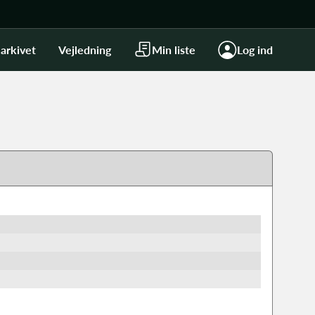
arkivet
Vejledning
Min liste
Log ind