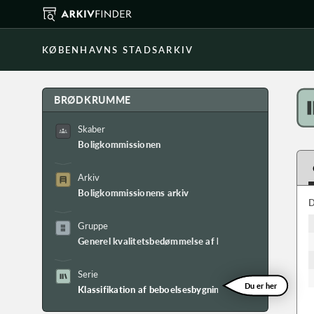
KØBENHAVNS STADSARKIV
BRØDKRUMME
Skaber
Boligkommissionen
Arkiv
Boligkommissionens arkiv
D
Gruppe
Generel kvalitetsbedømmelse af byens huse
Serie
Du er her
Klassifikation af beboelsesbygninger i København