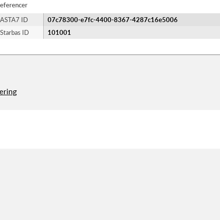
eferencer
ASTA7 ID
07c78300-e7fc-4400-8367-4287c16e5006
Starbas ID
101001
æring