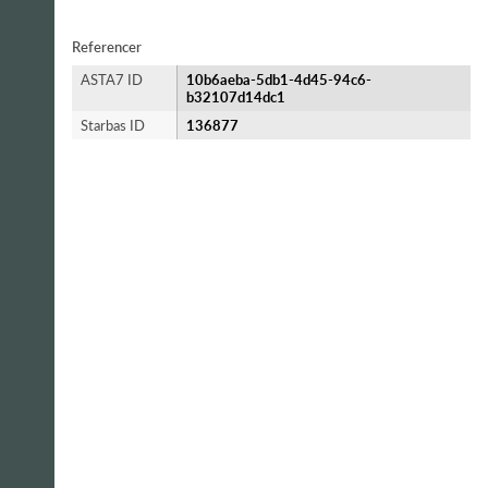
Referencer
ASTA7 ID
10b6aeba-5db1-4d45-94c6-
b32107d14dc1
Starbas ID
136877