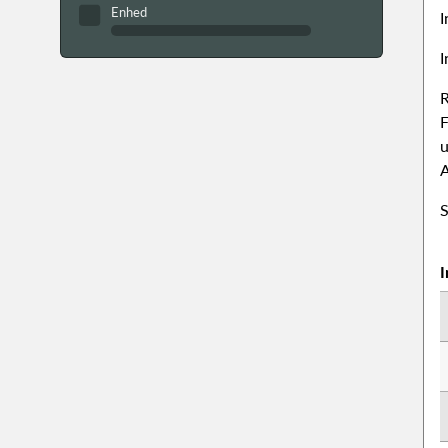
Enhed
I
I
R
F
u
S
I