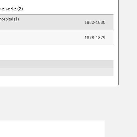
ne serie
(
2
)
hospital
(
1
)
1880-​1880
1878-​1879