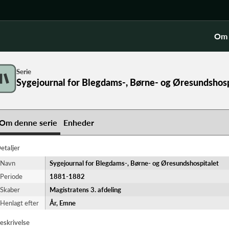
Om 
Serie
Sygejournal for Blegdams-, Børne- og Øresundshosp
Om denne serie
Enheder
etaljer
Navn
Sygejournal for Blegdams-, Børne- og Øresundshospitalet
Periode
1881-​1882
Skaber
Magistratens 3. afdeling
Henlagt efter
År, Emne
let
eskrivelse