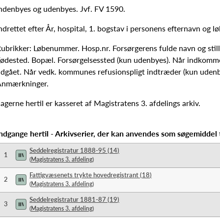
ndenbyes og udenbyes. Jvf. FV 1590.
ndrettet efter År, hospital, 1. bogstav i personens efternavn og 
ubrikker: Løbenummer. Hosp.nr. Forsørgerens fulde navn og stilli
ødested. Bopæl. Forsørgelsessted (kun udenbyes). Når indkomm
dgået. Når vedk. kommunes refusionspligt indtræder (kun udenb
Anmærkninger.
agerne hertil er kasseret af Magistratens 3. afdelings arkiv.
ndgange hertil - Arkivserier, der kan anvendes som søgemiddel 
Seddelregistratur 1888-95
(
14
)
1
(
Magistratens 3. afdeling
)
Fattigvæsenets trykte hovedregistrant
(
18
)
2
(
Magistratens 3. afdeling
)
Seddelregistratur 1881-87
(
19
)
3
(
Magistratens 3. afdeling
)