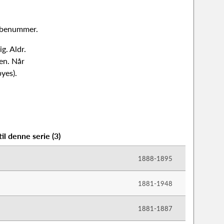
løbenummer.
g. Aldr.
en. Når
yes).
til denne serie
(
3
)
1888-​1895
1881-​1948
1881-​1887