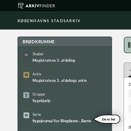
KØBENHAVNS STADSARKIV
BRØDKRUMME
Skaber
Magistratens 3. afdeling
Arkiv
Magistratens 3. afdelings arkiv
D
Gruppe
Sygehjælp
Serie
Du er her
Sygejournal for Blegdams-, Børne- og Øresundshospita
B