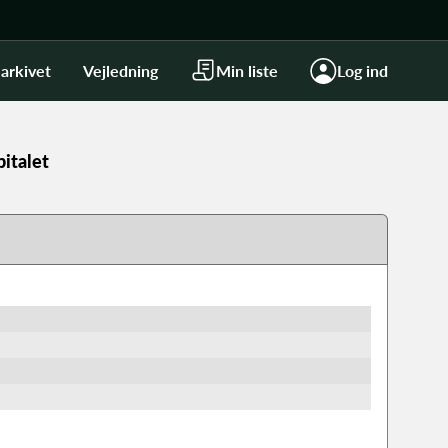
arkivet
Vejledning
Min liste
Log ind
italet