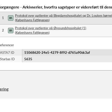
orgængere - Arkivserier, hvorfra sagstyper er videreført til den
Protokol over patienter på Blegdamshospitalet og Dr. Louises børne
1
(
Københavns Fattigvæsen
)
Protokol over patienter på Øresundshospitalet
(
1
)
2
(
Københavns Fattigvæsen
)
eferencer
ASTA7 ID
11068620-24e5-4279-8f92-d765a90dc3af
Starbas ID
5635
æring