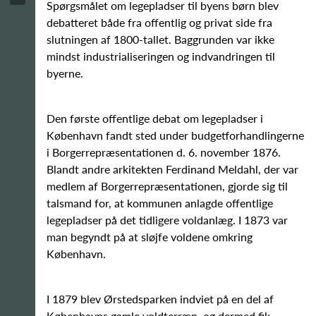
Spørgsmålet om legepladser til byens børn blev
debatteret både fra offentlig og privat side fra
slutningen af 1800-tallet. Baggrunden var ikke
mindst industrialiseringen og indvandringen til
byerne.
Den første offentlige debat om legepladser i
København fandt sted under budgetforhandlingerne
i Borgerrepræsentationen d. 6. november 1876.
Blandt andre arkitekten Ferdinand Meldahl, der var
medlem af Borgerrepræsentationen, gjorde sig til
talsmand for, at kommunen anlagde offentlige
legepladser på det tidligere voldanlæg. I 1873 var
man begyndt på at sløjfe voldene omkring
København.
I 1879 blev Ørstedsparken indviet på en del af
Københavns gamle voldterræn, og dermed fik