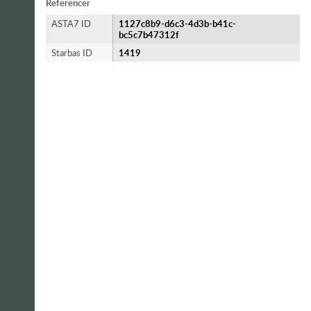
Referencer
ASTA7 ID
1127c8b9-d6c3-4d3b-b41c-
bc5c7b47312f
Starbas ID
1419