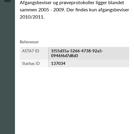
Afgangsbeviser og prøveprotokoller ligger blandet
sammen 2005 - 2009. Der findes kun afgangsbeviser
2010/2011.
Referencer
ASTA7 ID
1f55d35a-5266-4738-92a5-
0946f6d7d8d3
Starbas ID
137034