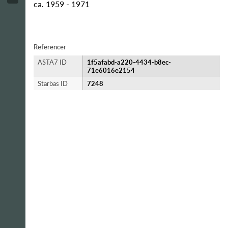
ca. 1959 - 1971
Referencer
ASTA7 ID
1f5afabd-a220-4434-b8ec-
71e6016e2154
Starbas ID
7248