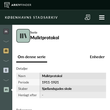
KØBENHAVNS STADSARKIV
Serie
Mulktprotokol
Om denne serie
Enheder
Detaljer
Navn
Mulktprotokol
Periode
1911-​1921
Skaber
Sjællandsgades skole
Henlagt efter
-