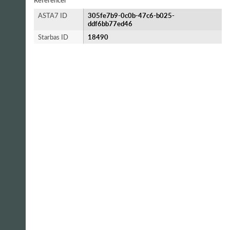
Referencer
ASTA7 ID
305fe7b9-0c0b-47c6-b025-
ddf6bb77ed46
Starbas ID
18490