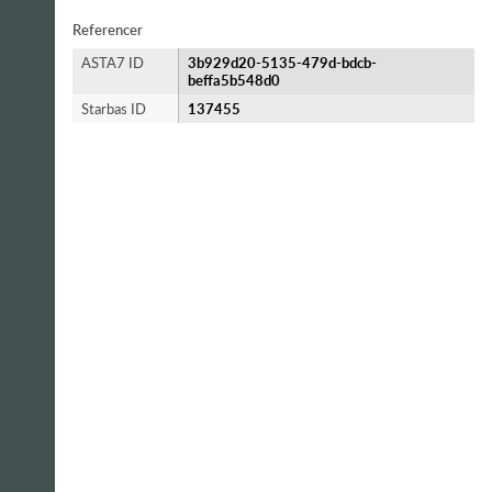
Referencer
ASTA7 ID
3b929d20-5135-479d-bdcb-
beffa5b548d0
Starbas ID
137455