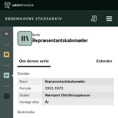
KØBENHAVNS STADSARKIV
Serie
Repræsentantskabsmøder
Om denne serie
Enheder
Detaljer
Navn
Repræsentantskabsmøder
Periode
1951-​1973
Skaber
Nørreport Distriktssygekasse
Henlagt efter
År
Beskrivelse