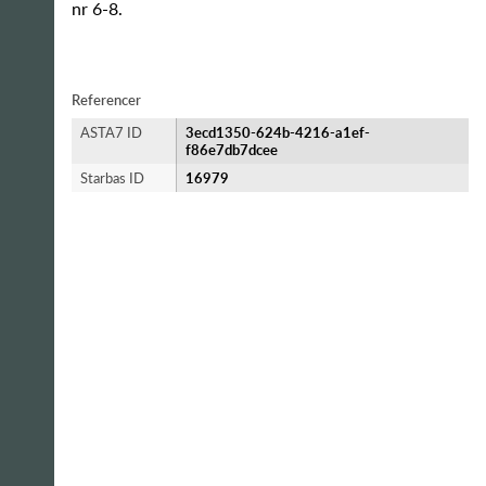
nr 6-8.
Referencer
ASTA7 ID
3ecd1350-624b-4216-a1ef-
f86e7db7dcee
Starbas ID
16979