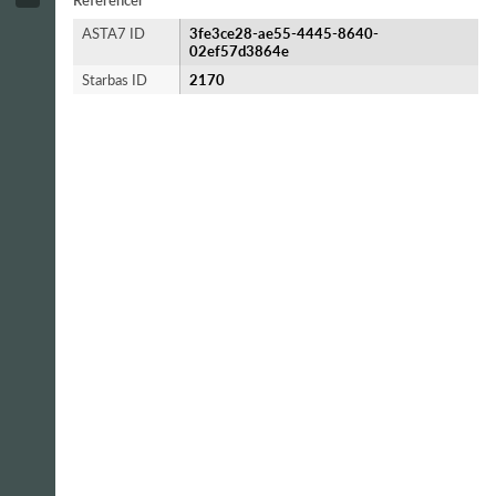
Referencer
ASTA7 ID
3fe3ce28-ae55-4445-8640-
02ef57d3864e
Starbas ID
2170