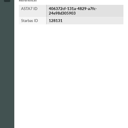
Referencer
ASTA7 ID
406372cf-131a-4829-a7fc-
24e98d305903
Starbas ID
128131