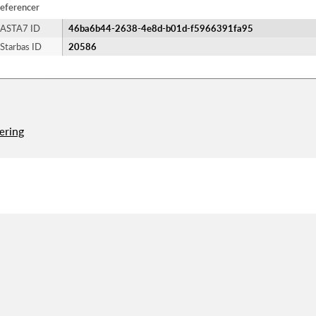
eferencer
ASTA7 ID
46ba6b44-2638-4e8d-b01d-f5966391fa95
Starbas ID
20586
æring