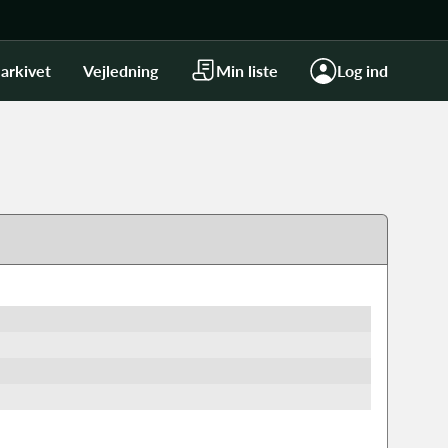
arkivet
Vejledning
Min liste
Log ind