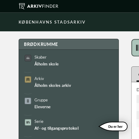
KØBENHAVNS STADSARKIV
BRØDKRUMME
Skaber
Ålholm skole
Arkiv
Ålholm skoles arkiv
D
Gruppe
Eleverne
Serie
Du er her
Af- og tilgangsprotokol