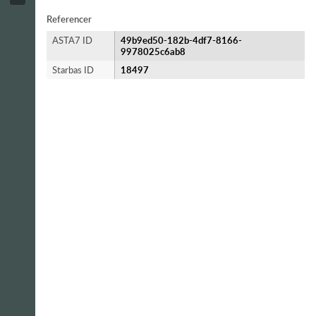
Referencer
ASTA7 ID
49b9ed50-182b-4df7-8166-
9978025c6ab8
Starbas ID
18497