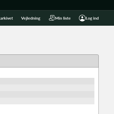
arkivet
Vejledning
Min liste
Log ind