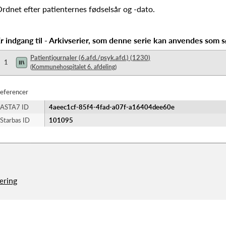
rdnet efter patienternes fødselsår og -dato.
r indgang til - Arkivserier, som denne serie kan anvendes som s
Patientjournaler (6.afd./psyk.afd.)
(
1230
)
1
(
Kommunehospitalet 6. afdeling
)
eferencer
ASTA7 ID
4aeec1cf-85f4-4fad-a07f-a16404dee60e
Starbas ID
101095
æring