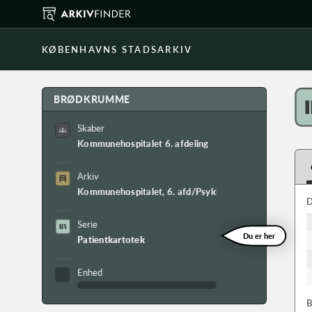
KØBENHAVNS STADSARKIV
BRØDKRUMME
Skaber
Kommunehospitalet 6. afdeling
Arkiv
Kommunehospitalet, 6. afd/Psykiatrisk afd.s arkiv
D
Serie
Du er her
Patientkartotek
Enhed
B