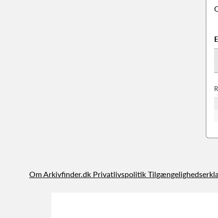
O
E
R
Om Arkivfinder.dk
Privatlivspolitik
Tilgængelighedserkl