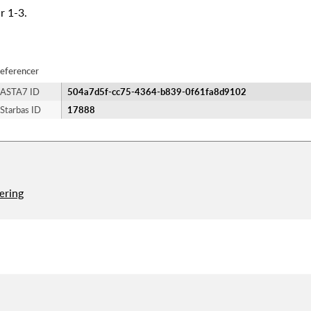
r 1-3.
eferencer
ASTA7 ID
504a7d5f-cc75-4364-b839-0f61fa8d9102
Starbas ID
17888
æring