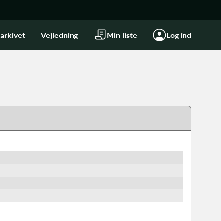
arkivet
Vejledning
Min liste
Log ind