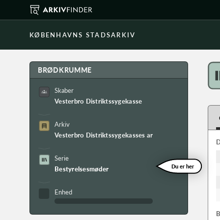
KØBENHAVNS STADSARKIV
BRØDKRUMME
Skaber
Vesterbro Distriktssygekasse
Arkiv
Vesterbro Distriktssygekasses arkiv
D
Serie
Du er her
Bestyrelsesmøder
Enhed
B