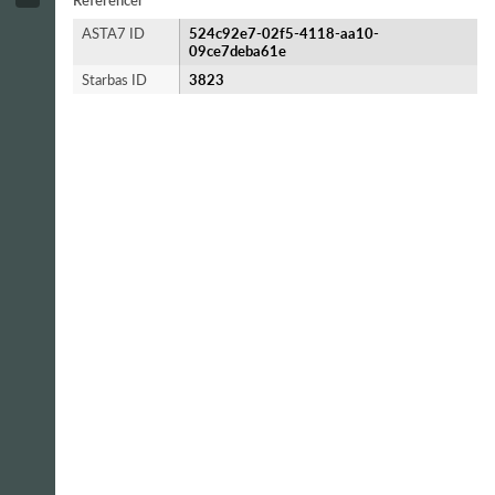
Referencer
ASTA7 ID
524c92e7-02f5-4118-aa10-
09ce7deba61e
Starbas ID
3823