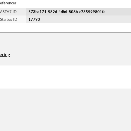
eferencer
ASTA7 ID
573ba171-582d-4db6-808b-c735599801fa
Starbas ID
17790
æring