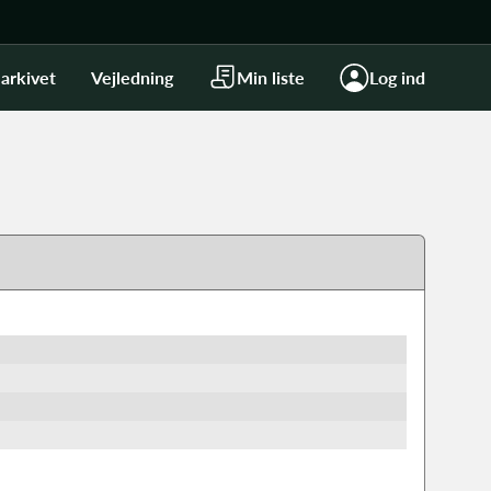
arkivet
Vejledning
Min liste
Log ind