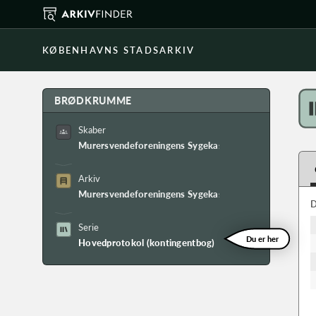
KØBENHAVNS STADSARKIV
BRØDKRUMME
Skaber
Murersvendeforeningens Sygekasse i København
Arkiv
Murersvendeforeningens Sygekasse i Københavns arkiv
D
Serie
Du er her
Hovedprotokol (kontingentbog)