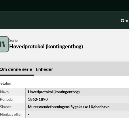
Om 
Serie
Hovedprotokol (kontingentbog)
Om denne serie
Enheder
etaljer
Navn
Hovedprotokol (kontingentbog)
Periode
1862-​1890
Skaber
Murersvendeforeningens Sygekasse i København
Henlagt efter
-