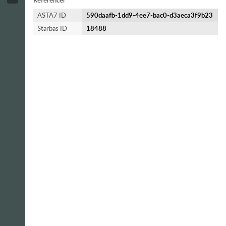
Referencer
ASTA7 ID
590daafb-1dd9-4ee7-bac0-d3aeca3f9b23
Starbas ID
18488