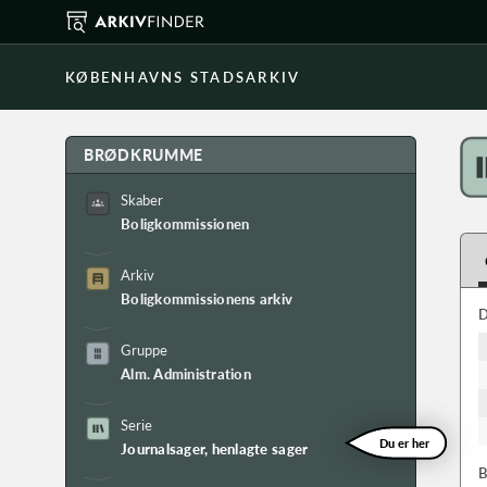
KØBENHAVNS STADSARKIV
BRØDKRUMME
Skaber
Boligkommissionen
Arkiv
Boligkommissionens arkiv
D
Gruppe
Alm. Administration
Serie
Du er her
Journalsager, henlagte sager
B