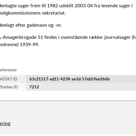
enlagte sager frem til 1982 udskilt 2003-04 fra levende sager i
oligkommissionens sekretariat.
enlagt efter gadenavn og -nr.
-Amagerbrogade 51 findes i ovenstående række: journalsager (h
edrevne) 1939-99.
eferencer
ASTA7 ID
63c21517-ed11-4238-ae3d-57eb59ee266b
Starbas ID
7212
æring