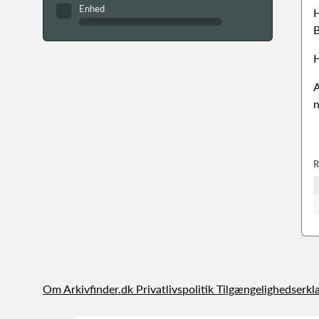
Enhed
H
B
H
A
n
R
Om Arkivfinder.dk
Privatlivspolitik
Tilgængelighedserkl