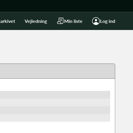
arkivet
Vejledning
Min liste
Log ind