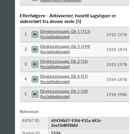
(
Københavns Fattigvæsen
)
Efterfølgere - Arkivserier, hvortil sagstyper er
videreført fra denne serie
(
5
)
Direktoratssager. Dir 1
(
713
)
1
1932-​1978
(
Socialdirektoratet
)
Direktoratssager. Dir 3
(
144
)
2
1933-​1974
(
Socialdirektoratet
)
Direktoratssager. Dir 2
(
16
)
3
1933-​1978
(
Socialdirektoratet
)
Direktoratssager. Dir 4
(
57
)
4
1934-​1978
(
Socialdirektoratet
)
Direktoratssager. Dir 5
(
50
)
5
1934-​1980
(
Socialdirektoratet
)
Referencer
ASTA7 ID
69434b97-93fd-435a-b92c-
2ee10d898bfd
Starbas ID
5516