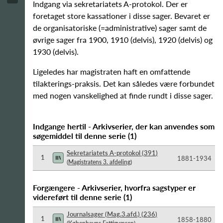
Indgang via sekretariatets A-protokol. Der er
foretaget store kassationer i disse sager. Bevaret er
de organisatoriske (=administrative) sager samt de
øvrige sager fra 1900, 1910 (delvis), 1920 (delvis) og
1930 (delvis).
Ligeledes har magistraten haft en omfattende
tilakterings-praksis. Det kan således være forbundet
med nogen vanskelighed at finde rundt i disse sager.
Indgange hertil - Arkivserier, der kan anvendes som
søgemiddel til denne serie
(
1
)
Sekretariatets A-protokol
(
391
)
1
1881-​1934
(
Magistratens 3. afdeling
)
Forgængere - Arkivserier, hvorfra sagstyper er
videreført til denne serie
(
1
)
Journalsager (Mag.3.afd.)
(
236
)
1
1858-​1880