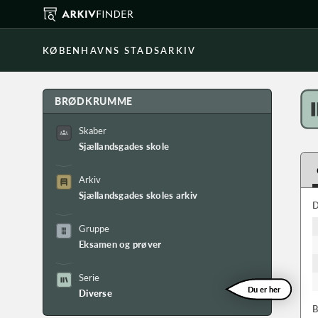
KØBENHAVNS STADSARKIV
BRØDKRUMME
Skaber
Sjællandsgades skole
Arkiv
Sjællandsgades skoles arkiv
D
Gruppe
Eksamen og prøver
Serie
Du er her
Diverse
B