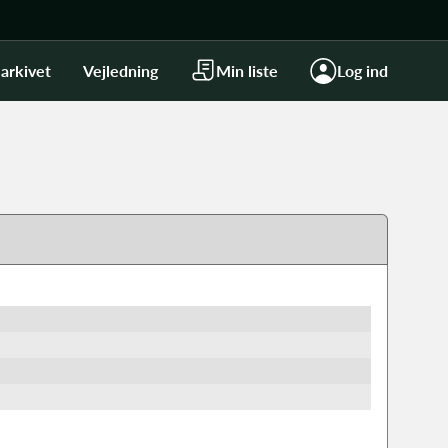
arkivet
Vejledning
Min liste
Log ind