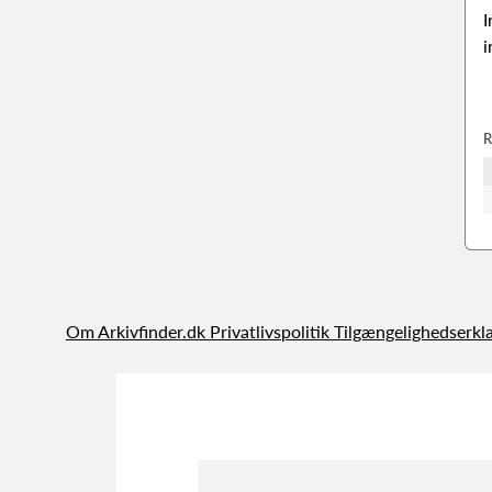
I
i
R
Om Arkivfinder.dk
Privatlivspolitik
Tilgængelighedserkl