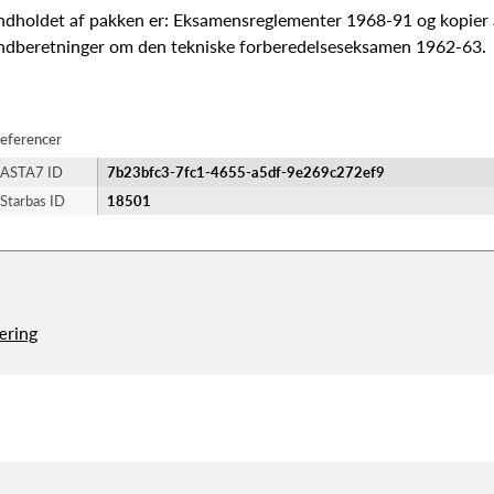
ndholdet af pakken er: Eksamensreglementer 1968-91 og kopier 
ndberetninger om den tekniske forberedelseseksamen 1962-63.
eferencer
ASTA7 ID
7b23bfc3-7fc1-4655-a5df-9e269c272ef9
Starbas ID
18501
æring