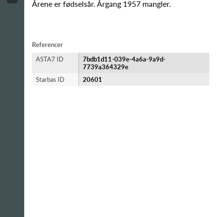
Årene er fødselsår. Årgang 1957 mangler.
Referencer
ASTA7 ID
7bdb1d11-039e-4a6a-9a9d-
7739a364329e
Starbas ID
20601