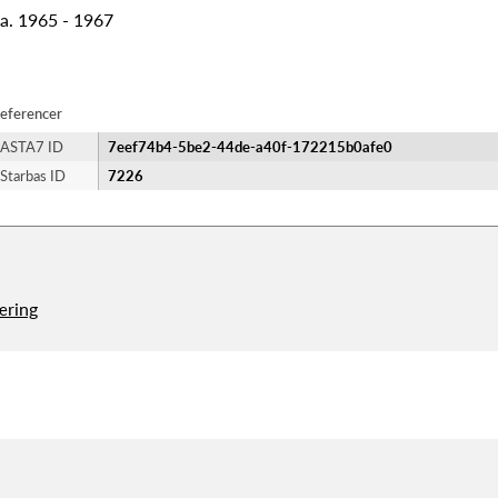
a. 1965 - 1967
eferencer
ASTA7 ID
7eef74b4-5be2-44de-a40f-172215b0afe0
Starbas ID
7226
æring