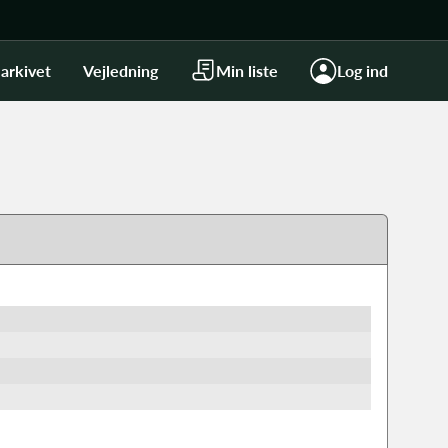
arkivet
Vejledning
Min liste
Log ind