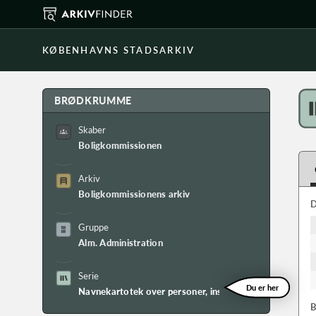
KØBENHAVNS STADSARKIV
BRØDKRUMME
Skaber
Boligkommissionen
Arkiv
Boligkommissionens arkiv
D
Gruppe
Alm. Administration
Serie
Du er her
Navnekartotek over personer, inst. mv.
B