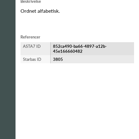
Beskrivelse
Ordnet alfabetisk.
Referencer
ASTA7 ID
852ca490-ba66-4897-a12b-
45e166660482
Starbas ID
3805