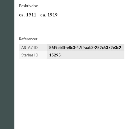
Beskrivelse
ca. 1911 - ca. 1919
Referencer
ASTA7 ID
86f9eb3f-e8c3-47ff-aab3-282c5372e3c2
Starbas ID
15295