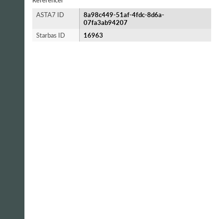
Referencer
ASTA7 ID
8a98c449-51af-4fdc-8d6a-
07fa3ab94207
Starbas ID
16963