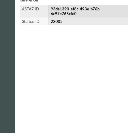
Referencer
ASTA7 ID
93de1390-ef8c-493e-b76b-
6c97e765cfd0
Starbas ID
22003